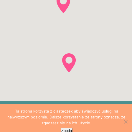
Ta strona korzysta z ciasteczek aby świadczyć usługi na
najwyższym poziomie. Dalsze korzystanie ze strony oznacza, że
BeztroskieMaluchy.pl © 2026 Wszystkie prawa zastrzeżone.
zgadzasz się na ich użycie.
Zgoda